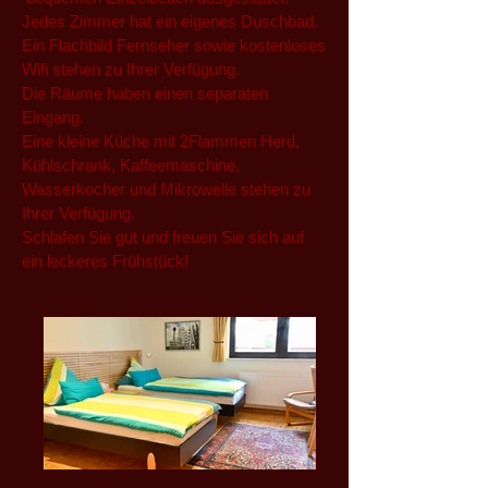
Jedes Zimmer hat ein eigenes Duschbad.
Ein Flachbild Fernseher sowie kostenloses
Wifi stehen zu Ihrer Verfügung.
Die Räume haben einen separaten
Eingang.
Eine kleine Küche mit 2Flammen Herd,
Kühlschrank, Kaffeemaschine,
Wasserkocher und Mikrowelle stehen zu
Ihrer Verfügung.
Schlafen Sie gut und freuen Sie sich auf
ein leckeres Frühstück!