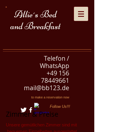
Allie´s Bed
and Breakfast
Telefon /
WhatsApp
+49
156
78449661
mail@bb123.de
to make a reservation now
Follow Us!!!
Zimmer & Preise
Unsere gemütlichen Zimmer sind mit
bequemen Einzelbetten ausgestattet.