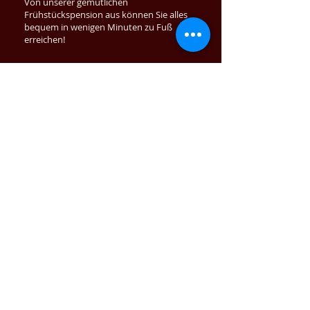
Von unserer gemütlichen
Frühstückspension aus können Sie alles
bequem in wenigen Minuten zu Fuß
erreichen!
hier erfahren Sie mehr
Frühstück
Beginnen Sie den Tag mit einem leckeren,
reichhaltigen Frühstück nach Wunsch.