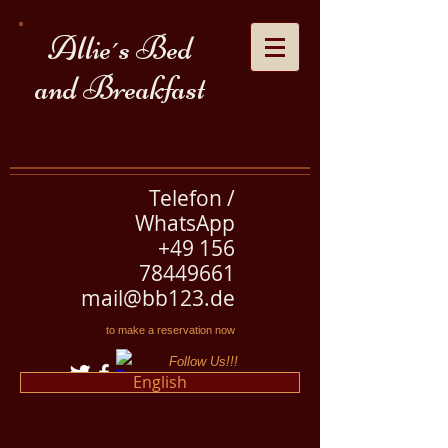
Allie´s Bed
and Breakfast
Telefon /
WhatsApp
+49
156
78449661
mail@bb123.de
to make a reservation now
Follow Us!!!
English